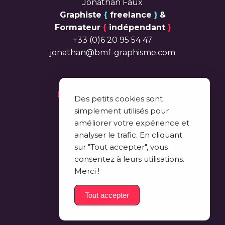
Jonathan Faux
Graphiste
{
freelance
}
&
Formateur
{
indépendant
}
+33 (0)6 20 95 54 47
jonathan@bmf-graphisme.com
Politique de Confidentialité
Des petits cookies sont
simplement utilisés pour
© 2008
améliorer votre expérience et
analyser le trafic. En cliquant
sur "Tout accepter", vous
consentez à leurs utilisations.
Merci !
Tout accepter